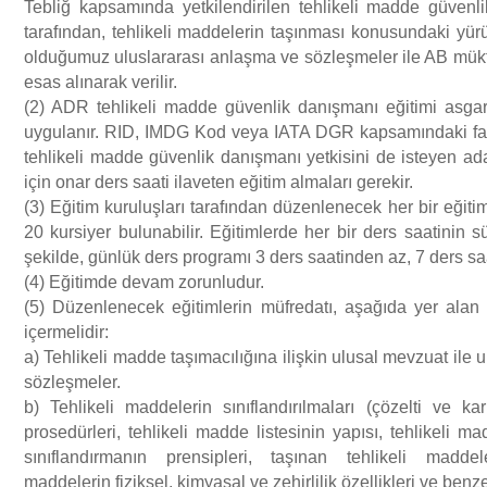
Tebliğ kapsamında yetkilendirilen tehlikeli madde güvenlik
tarafından, tehlikeli maddelerin taşınması konusundaki yürü
olduğumuz uluslararası anlaşma ve sözleşmeler ile AB mük
esas alınarak verilir.
(2) ADR tehlikeli madde güvenlik danışmanı eğitimi asgar
uygulanır. RID, IMDG Kod veya IATA DGR kapsamındaki faali
tehlikeli madde güvenlik danışmanı yetkisini de isteyen ad
için onar ders saati ilaveten eğitim almaları gerekir.
(3) Eğitim kuruluşları tarafından düzenlenecek her bir eğit
20 kursiyer bulunabilir. Eğitimlerde her bir ders saatinin 
şekilde, günlük ders programı 3 ders saatinden az, 7 ders s
(4) Eğitimde devam zorunludur.
(5) Düzenlenecek eğitimlerin müfredatı, aşağıda yer alan 
içermelidir:
a) Tehlikeli madde taşımacılığına ilişkin ulusal mevzuat ile 
sözleşmeler.
b) Tehlikeli maddelerin sınıflandırılmaları (çözelti ve kar
prosedürleri, tehlikeli madde listesinin yapısı, tehlikeli ma
sınıflandırmanın prensipleri, taşınan tehlikeli maddele
maddelerin fiziksel, kimyasal ve zehirlilik özellikleri ve benzer