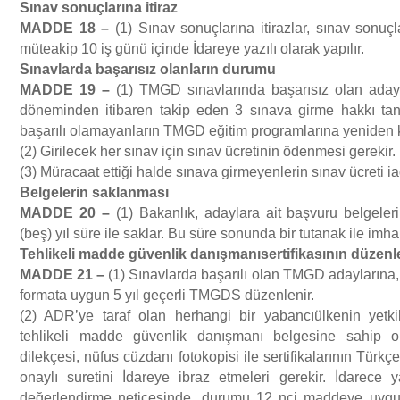
S
ı
nav sonu
ç
lar
ı
na itiraz
MADDE 18
–
(1) Sınav sonuçlarına itirazlar, sınav sonuç
müteakip 10 iş günü içinde İdareye yazılı olarak yapılır.
S
ı
navlarda ba
ş
ar
ı
s
ı
z olanlar
ı
n durumu
MADDE 19
–
(1) TMGD sınavlarında başarısız olan adayl
döneminden itibaren takip eden 3 sınava girme hakkı tan
başarılı olamayanların TMGD eğitim programlarına yeniden ka
(2) Girilecek her sınav için sınav ücretinin ödenmesi gerekir.
(3) Müracaat ettiği halde sınava girmeyenlerin sınav ücreti i
Belgelerin saklanmas
ı
MADDE 20
–
(1) Bakanlık, adaylara ait başvuru belgeleri
(beş) yıl süre ile saklar. Bu süre sonunda bir tutanak ile imha 
Tehlikeli madde g
ü
venlik dan
ış
man
ı
sertifikas
ı
n
ı
n d
ü
zenl
MADDE 21
–
(1) Sınavlarda başarılı olan TMGD adaylarına, 
formata uygun 5 yıl geçerli TMGDS düzenlenir.
(2) ADR’ye taraf olan herhangi bir yabancıülkenin yetki
tehlikeli madde güvenlik danışmanı belgesine sahip ol
dilekçesi, nüfus cüzdanı fotokopisi ile sertifikalarının Türk
onaylı suretini İdareye ibraz etmeleri gerekir. İdarece
değerlendirme neticesinde, durumu 12 nci maddeye uygu