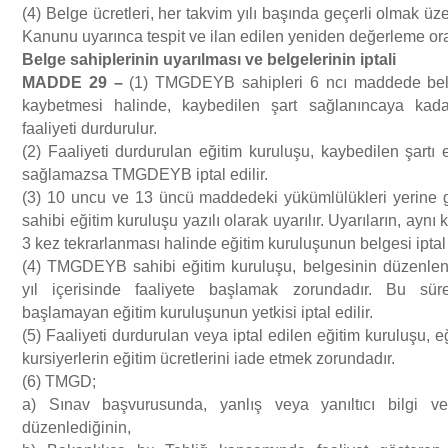
(4) Belge ücretleri, her takvim yılı başında geçerli olmak üze
Kanunu uyarınca tespit ve ilan edilen yeniden değerleme oranı
Belge sahiplerinin uyar
ı
lmas
ı
ve belgelerinin iptali
MADDE 29
–
(1) TMGDEYB sahipleri 6 ncı maddede belirt
kaybetmesi halinde, kaybedilen şart sağlanıncaya kada
faaliyeti durdurulur.
(2) Faaliyeti durdurulan eğitim kuruluşu, kaybedilen şartı
sağlamazsa TMGDEYB iptal edilir.
(3) 10 uncu ve 13 üncü maddedeki yükümlülükleri yerin
sahibi eğitim kuruluşu yazılı olarak uyarılır. Uyarıların, aynı 
3 kez tekrarlanması halinde eğitim kuruluşunun belgesi iptal e
(4) TMGDEYB sahibi eğitim kuruluşu, belgesinin düzenlendi
yıl içerisinde faaliyete başlamak zorundadır. Bu süre
başlamayan eğitim kuruluşunun yetkisi iptal edilir.
(5) Faaliyeti durdurulan veya iptal edilen eğitim kuruluşu,
kursiyerlerin eğitim ücretlerini iade etmek zorundadır.
(6) TMGD;
a) Sınav başvurusunda, yanlış veya yanıltıcı bilgi ve
düzenlediğinin,