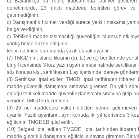
b) Bakanlıkça bu Tebliğ kapsamında faaliyet gösteren 
denetimlerde, 23 üncü maddede belirtilen görev ve s
getirmediğinin,
c) Danışmanlık hizmeti verdiği sürece yetkili makama yanlış 
belge verdiğinin,
ç) Tehlikeli madde taşımacılığı güvenliğini olumsuz etkile
yanlış belge düzenlediğinin,
tespit edilmesi durumunda yazılı olarak uyarılır.
(7) TMGD’nin, altıncı fıkranın (b), (c) ve (ç) bentlerinde yer 
bir yıl içerisinde 3 kez yazılı uyarı alması halinde sertifikası
söz konusu kişi, sertifikasını 1 ay içerisinde İdareye gönder
(8) Sertifikası iptal edilen TMGD, iptal tarihinden itibaren bi
madde güvenlik danışmanı sınavına giremez. Bir yılın so
olduğu tehlikeli madde güvenlik danışmanı sınavına girip ba
yeniden TMGDS düzenlenir.
(9) 26 ncı maddedeki yükümlülükleri yerine getirmeyen
uyarılır. Yazılı uyarıların, aynı konuda iki yıl içerisinde 3 k
eğiticinin TMGDEB iptal edilir.
(10) Belgesi iptal edilen TMGDE, iptal tarihinden itibaren bi
madde güvenlik danışmanı eğiticisi sınavına giremez. Bir y