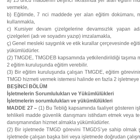
a) 13 üncü maddenin beşinci fıkrasında yer alan eğitim mü
vermekle,
b) Eğitimde, 7 nci maddede yer alan eğitim dokümanı, ma
kullanmakla,
c) Kursiyer devam çizelgelerine devamsızlık yapan ad
çizelgeleri (adı ve soyadını yazıp) imzalamakla,
ç) Genel mesleki saygınlık ve etik kurallar çerçevesinde eği
yükümlüdürler.
(2) TMGDE, TMGDEB kapsamında yetkilendirildiği taşıma mo
2 eğitim kuruluşunda eğitim verebilir.
(3) Bir eğitim kuruluşunda çalışan TMGDE, eğitim görevinin
TMGD hizmeti vermek istemesi halinde en fazla 2 işletmeye b
BE
Şİ
NC
İ
B
Ö
L
Ü
M
İş
letmelerin Sorumluluklar
ı
ve Y
ü
k
ü
ml
ü
l
ü
kleri
İş
letmelerin sorumluluklar
ı
ve y
ü
k
ü
ml
ü
l
ü
kleri
MADDE 27
–
(1) Bu Tebliğ kapsamında faaliyet gösteren işl
tehlikeli madde güvenlik danışmanı istihdam etmek veya te
danışmanından hizmet almakla yükümlüdürler.
(2) Bir işletmede TMGD görevini TMGDS’ye sahip olmak şar
işletmede çalışan başka biri veya işletmede doğrudan çalışma