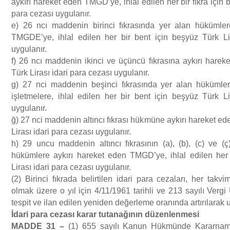
aykırı hareket eden TMGD’ye, ihlal edilen her bir fıkra için 
para cezası uygulanır.
e) 26 ncı maddenin birinci fıkrasında yer alan hükümler
TMGDE’ye, ihlal edilen her bir bent için beşyüz Türk Li
uygulanır.
f) 26 ncı maddenin ikinci ve üçüncü fıkrasına aykırı har
Türk Lirası idari para cezası uygulanır.
g) 27 nci maddenin beşinci fıkrasında yer alan hükümler
işletmelere, ihlal edilen her bir bent için beşyüz Türk Li
uygulanır.
ğ) 27 nci maddenin altıncı fıkrası hükmüne aykırı hareket ede
Lirası idari para cezası uygulanır.
h) 29 uncu maddenin altıncı fıkrasının (a), (b), (c) ve (ç
hükümlere aykırı hareket eden TMGD’ye, ihlal edilen her 
Lirası idari para cezası uygulanır.
(2) Birinci fıkrada belirtilen idari para cezaları, her takvi
olmak üzere o yıl için 4/11/1961 tarihli ve 213 sayılı Ver
tespit ve ilan edilen yeniden değerleme oranında artırılarak 
İ
dari para cezas
ı
karar tutana
ğı
n
ı
n d
ü
zenlenmesi
MADDE 31
–
(1) 655 sayılı Kanun Hükmünde Kararnam