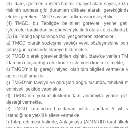
(3) İdare, işletmenin işlem hacmi, faaliyet alanı sayısı, k
riskinin artması gibi durumları dikkate alarak, gerektiğind
etmesi gereken TMGD sayısını arttırmasını isteyebilir.
(4) TMGD, bu Tebliğde belirtilen görevleri yerine geti
işletmeler tarafından bu görevleriyle ilgili olarak etki altında
(5) Bu Tebliğ kapsamında faaliyet gösteren işletmeler;
a) TMGD olarak sözleşme yaptığı veya sözleşmesine son ve
(otuz) gün içerisinde İdareye bildirmekle,
b) TMGD olarak görevlendirilen kişinin, İdare’ce verilen 
İdarenin oluşturduğu elektronik sistemden kontrol etmekle,
c) TMGD’nin işi gereği ihtiyacı olan tüm bilgileri vermekle v
gereci sağlamakla,
ç) TMGD’nin tavsiye ve görüşleri doğrultusunda, tehlikeli 
emniyetli şekilde yapmakla,
d) TMGD’nin yükümlülüklerini tam anlamıyla yerine getir
desteği vermekle,
e) TMGD tarafından hazırlanan yıllık raporları 5 yıl 
istendiğinde yetkili kişilere vermekle,
f) Talep edilmesi halinde, Anlaşmaya (ADR/RID) taraf ülkele