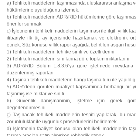
a) Tehlikeli maddelerin taşınmasında uluslararası anlaşma
hükümlerine uyulduğunu izlemek.
b) Tehlikeli maddelerin ADR/RID hükümlerine göre taşınma
öneriler sunmak.
c) İşletmenin tehlikeli maddelerin taşınması ile ilgili yıllık fa
itibariyle ilk üç ay içerisinde hazırlamak ve elektronik o
etmek. Söz konusu yıllık rapor aşağıda belirtilen asgari hususl
1) Tehlikeli maddelerin tehlike sınıfı ve özelliklerini.
2) Tehlikeli maddelerin sınıflarına göre toplam miktarlarını.
3) ADR/RID Bölüm 1.8.3.6’ya göre işletmede meydana ge
düzenlenmiş raporları.
4) Taşınan tehlikeli maddelerin hangi taşıma türü ile yapıldığı
5) ADR’deön görülen muafiyet kapsamında herhangi bir yü
taşınmış ise miktar ve sınıfı.
6) Güvenlik danışmanının, işletme için gerek gör
değerlendirmesini.
ç) Taşınacak tehlikeli maddelerin tespiti yapılarak, bu ma
zorunluluklar ile uygunluk prosedürlerini belirlemek.
d) İşletmenin faaliyet konusu olan tehlikeli maddelerin ta
taşıma araçları satın alınırken rehberlik etmek.