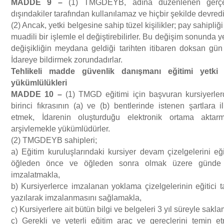
MADDE 9
–
(1) TMGDEYB, adına düzenlenen gerçek
dışındakiler tarafından kullanılamaz ve hiçbir şekilde devred
(2) Ancak, yetki belgesine sahip tüzel kişilikler; pay sahipliğ
muadili bir işlemle el değiştirebilirler. Bu değişim sonunda y
değişikliğin meydana geldiği tarihten itibaren doksan gü
İdareye bildirmek zorundadırlar.
Tehlikeli madde g
ü
venlik dan
ış
man
ı
e
ğ
itimi yetki
y
ü
k
ü
ml
ü
l
ü
kleri
MADDE 10
–
(1) TMGD eğitimi için başvuran kursiyerle
birinci fıkrasının (a) ve (b) bentlerinde istenen şartlara il
etmek, İdarenin oluşturduğu elektronik ortama akta
arşivlemekle yükümlüdürler.
(2) TMGDEYB sahipleri;
a) Eğitim kuruluşlarındaki kursiyer devam çizelgelerini eğ
öğleden önce ve öğleden sonra olmak üzere günde ik
imzalatmakla,
b) Kursiyerlerce imzalanan yoklama çizelgelerinin eğitici 
yazılarak imzalanmasını sağlamakla,
c) Kursiyerlere ait bütün bilgi ve belgeleri 3 yıl süreyle sakl
ç) Gerekli ve yeterli eğitim araç ve gereçlerini temin 