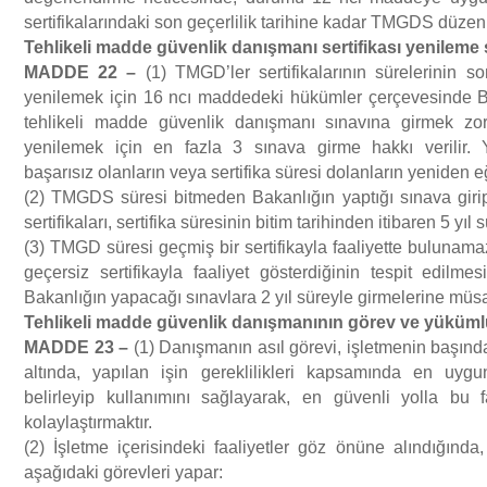
sertifikalarındaki son geçerlilik tarihine kadar TMGDS düzenl
Tehlikeli madde g
ü
venlik dan
ış
man
ı
sertifikas
ı
yenileme 
MADDE 22
–
(1) TMGD’ler sertifikalarının sürelerinin son 
yenilemek için 16 ncı maddedeki hükümler çerçevesinde 
tehlikeli madde güvenlik danışmanı sınavına girmek zo
yenilemek için en fazla 3 sınava girme hakkı verilir. 
başarısız olanların veya sertifika süresi dolanların yeniden eğ
(2) TMGDS süresi bitmeden Bakanlığın yaptığı sınava girip 
sertifikaları, sertifika süresinin bitim tarihinden itibaren 5 yıl s
(3) TMGD süresi geçmiş bir sertifikayla faaliyette bulunama
geçersiz sertifikayla faaliyet gösterdiğinin tespit edilmes
Bakanlığın yapacağı sınavlara 2 yıl süreyle girmelerine mü
Tehlikeli madde g
ü
venlik dan
ış
man
ı
n
ı
n g
ö
rev ve y
ü
k
ü
ml
MADDE 23
–
(1) Danışmanın asıl görevi, işletmenin başınd
altında, yapılan işin gereklilikleri kapsamında en uygu
belirleyip kullanımını sağlayarak, en güvenli yolla bu fa
kolaylaştırmaktır.
(2) İşletme içerisindeki faaliyetler göz önüne alındığında
aşağıdaki görevleri yapar: