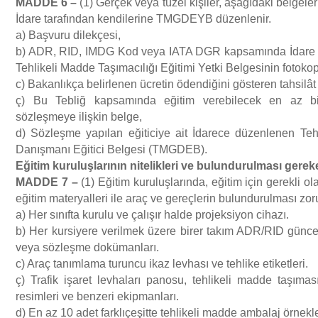
MADDE 6
–
(1) Gerçek veya tüzel kişiler, aşağıdaki belgeler
İdare tarafından kendilerine TMGDEYB düzenlenir.
a) Başvuru dilekçesi,
b) ADR, RID, IMDG Kod veya IATA DGR kapsamında İdare 
Tehlikeli Madde Taşımacılığı Eğitimi Yetki Belgesinin fotokop
c) Bakanlıkça belirlenen ücretin ödendiğini gösteren tahsilâ
ç) Bu Tebliğ kapsamında eğitim verebilecek en az bir 
sözleşmeye ilişkin belge,
d) Sözleşme yapılan eğiticiye ait İdarece düzenlenen Te
Danışmanı Eğitici Belgesi (TMGDEB).
E
ğ
itim kurulu
ş
lar
ı
n
ı
n nitelikleri ve bulundurulmas
ı
gereke
MADDE 7
–
(1) Eğitim kuruluşlarında, eğitim için gerekli ol
eğitim materyalleri ile araç ve gereçlerin bulundurulması zor
a) Her sınıfta kurulu ve çalışır halde projeksiyon cihazı.
b) Her kursiyere verilmek üzere birer takım ADR/RID günce
veya sözleşme dokümanları.
c) Araç tanımlama turuncu ikaz levhası ve tehlike etiketleri.
ç) Trafik işaret levhaları panosu, tehlikeli madde taşıması
resimleri ve benzeri ekipmanları.
d) En az 10 adet farklıçeşitte tehlikeli madde ambalaj örnekle