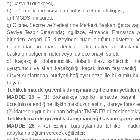
a) Başvuru dilekçesi,
b) T.C. kimlik numarası olan nüfus cüzdanı fotokopisi,
c) TMGDS’nin sureti,
ç) Ölçme, Seçme ve Yerleştirme Merkezi Başkanlığınca yapıl
Seviye Tespit Sınavında; İngilizce, Almanca, Fransızca 
birinden asgari 65 düzeyinde puan aldığını gösteren bel
bakımından bu puana denkliği kabul edilen ve uluslarara
başka bir belgenin noter veya idarece onaylı sureti,
d) Kaçakçılık, dolandırıcılık, dolanlı iflas, sahtecilik, 
uyuşturucu ve silah kaçakçılığı, kaçak insan taşımacılığı ve
rüşvet suçlarından hürriyeti bağlayıcı ceza ile hükümlü bu
beyan.
Tehlikeli madde g
ü
venlik dan
ış
man
ı
e
ğ
iticisinin yetkilen
MADDE 25
–
(1) Bakanlıkça yapılan sınavda başarılı 
ücretinin ödendiğine ilişkin makbuzun aslını, İdareye ibraz e
(2) İdarece uygun bulunan adaylar TMGDEB düzenlenerek yetk
Tehlikeli madde g
ü
venlik dan
ış
man
ı
e
ğ
iticisinin g
ö
rev ve
MADDE 26
–
(1) Eğitim kuruluşlarında tehlikeli mad
adaylarına eğitim verecek eğiticiler: