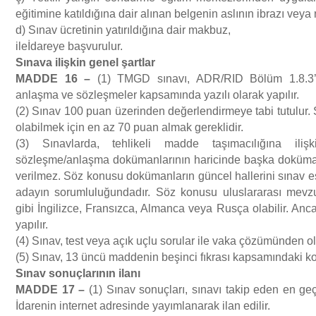
eğitimine katıldığına dair alınan belgenin aslının ibrazı veya 
d) Sınav ücretinin yatırıldığına dair makbuz,
ileİdareye başvurulur.
S
ı
nava ili
ş
kin genel
ş
artlar
MADDE 16
–
(1) TMGD sınavı, ADR/RID Bölüm 1.8.3’e
anlaşma ve sözleşmeler kapsamında yazılı olarak yapılır.
(2) Sınav 100 puan üzerinden değerlendirmeye tabi tutulur.
olabilmek için en az 70 puan almak gereklidir.
(3) Sınavlarda, tehlikeli madde taşımacılığına ilişki
sözleşme/anlaşma dokümanlarının haricinde başka doküman
verilmez. Söz konusu dokümanların güncel hallerini sınav
adayın sorumluluğundadır. Söz konusu uluslararası mevzu
gibi İngilizce, Fransızca, Almanca veya Rusça olabilir. Anc
yapılır.
(4) Sınav, test veya açık uçlu sorular ile vaka çözümünden ol
(5) Sınav, 13 üncü maddenin beşinci fıkrası kapsamındaki kon
S
ı
nav sonu
ç
lar
ı
n
ı
n ilan
ı
MADDE 17
–
(1) Sınav sonuçları, sınavı takip eden en geç
İdarenin internet adresinde yayımlanarak ilan edilir.