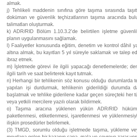
almak.
j) Tehlikeli maddenin sınıfına göre taşıma sırasında taş
doküman ve güvenlik teçhizatlarının taşıma aracında bul
talimatları oluşturmak.
k) ADR/RID Bölüm 1.10.3.2’de belirtilen işletme güvenli
planın uygulanmasını sağlamak.
l) Faaliyetler konusunda eğitim, denetim ve kontrol dâhil yap
altına almak, bu kayıtları 5 yıl süreyle saklamak ve talep e
ibraz etmek.
m) İşletmede görevi ile ilgili yapacağı denetlemelerde; den
ilgili tarih ve saat belirterek kayıt tutmak.
n) Herhangi bir tehlikenin söz konusu olduğu durumlarda te
yapılan işi durdurmak, tehlikenin giderildiği durumda d
başlatmak ve tehlike giderilene kadar geçen süreçteki her 
veya yetkili mercilere yazılı olarak bildirmek.
o) Taşıma aracına yüklenen yükün ADR/RID hüküml
paketlenmesi, etiketlenmesi, işaretlenmesi ve yüklenmesiyle
ilişkin prosedürler belirlemek.
(3) TMGD, sorumlu olduğu işletmede taşıma, yükleme ve
meydana gelen bir kazanın cana, mala ve çevreye zarar v