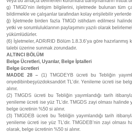
veya bu amaçla belirlenen kurumlara danışmanların irtibat bi
g) TMGD’nin iletişim bilgilerini, işletmede bulunan tüm ça
bildirmekle ve çalışanlar tarafından kolay erişilebilir yerlerde
ğ) İşletmede birden fazla TMGD istihdam edilmesi halind
yetki ve sorumluluklarının paylaşımını yazılı olarak belirleme
yükümlüdürler.
(6) İşletmeler, ADR/RID Bölüm 1.8.3.6’ya göre hazırlanmış k
talebi üzerine sunmak zorundadır.
ALTINCI B
Ö
L
Ü
M
Belge
Ü
cretleri, Uyar
ı
lar, Belge
İ
ptalleri
Belge
ü
cretleri
MADDE 28
–
(1) TMGDEYB ücreti bu Tebliğin yayımland
onyedibinbeşyüzdoksandört TL’dir. Yenileme ücreti ise belg
alınır.
(2) TMGDS ücreti bu Tebliğin yayımlandığı tarih itibarı
yenileme ücreti ise yüz TL’dir. TMGDS zayi olması halinde 
belge ücretinin %50 si alınır.
(3) TMGDEB ücreti bu Tebliğin yayımlandığı tarih itibarı
yenileme ücreti ise yüz TL’dir. TMGDEB’nin zayi olması h
olarak, belge ücretinin %50 si alınır.