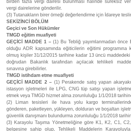
birden fazla vergi dairesi bulunması halinde süreksiz vergi
vergi dairelerine gönderilir.
(3) Tutanakların birer örneği değerlendirme için İdareye teslim
SEK
İ
Z
İ
NC
İ
B
Ö
L
Ü
M
Ge
ç
ici ve Son H
ü
k
ü
mler
TMGD e
ğ
itim muafiyeti
GE
Çİ
C
İ
MADDE 1
–
(1) Bu Tebliğ yayımlanmadan önce B
olduğu ADR kapsamında eğiticilerin eğitimi programına ka
olmuş kişiler 31/12/2015 tarihine kadar 13 üncü maddedeki
doğrudan Bakanlık tarafından açılacak tehlikeli madd
sınavına girebilirler.
TMGD istihdam etme muafiyeti
GE
Çİ
C
İ
MADDE 2
–
(1) Perakende satış yapan akarya
istasyon işletmeleri ile LPG, CNG tüp satışı yapan işlet
etmek veya TMGD hizmet alma zorunluluğu 1/1/2018 tarihin
(2) Liman tesisleri ile hava yolu kargo terminallerinde
gönderen, paketleyen, yükleyen, dolduran ve boşaltan işlet
güvenlik danışmanı bulundurma zorunluluğu 1/1/2018 tarihi
(3) Karayolu Taşıma Yönetmeliğine göre K1, K2, C1, C2,
belgesine sahip olup, Tehlikeli Maddelerin Karayoluyl