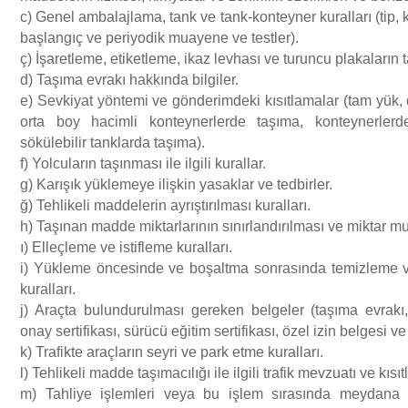
c) Genel ambalajlama, tank ve tank-konteyner kuralları (tip, 
başlangıç ve periyodik muayene ve testler).
ç) İşaretleme, etiketleme, ikaz levhası ve turuncu plakaların t
d) Taşıma evrakı hakkında bilgiler.
e) Sevkiyat yöntemi ve gönderimdeki kısıtlamalar (tam yük,
orta boy hacimli konteynerlerde taşıma, konteynerlerd
sökülebilir tanklarda taşıma).
f) Yolcuların taşınması ile ilgili kurallar.
g) Karışık yüklemeye ilişkin yasaklar ve tedbirler.
ğ) Tehlikeli maddelerin ayrıştırılması kuralları.
h) Taşınan madde miktarlarının sınırlandırılması ve miktar mua
ı) Elleçleme ve istifleme kuralları.
i) Yükleme öncesinde ve boşaltma sonrasında temizleme 
kuralları.
j) Araçta bulundurulması gereken belgeler (taşıma evrakı, 
onay sertifikası, sürücü eğitim sertifikası, özel izin belgesi ve
k) Trafikte araçların seyri ve park etme kuralları.
l) Tehlikeli madde taşımacılığı ile ilgili trafik mevzuatı ve kısı
m) Tahliye işlemleri veya bu işlem sırasında meydana ge