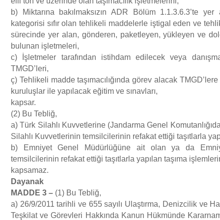
elli ton ve üzerinde olan taşımacılık işletmelerini,
b) Miktarına bakılmaksızın ADR Bölüm 1.1.3.6.3’te yer 
İş Sağlığı ve Güvenliği
Tehlikeli Maddelerin Karayolu İle Taşınması Hakkında Yönetmelik
kategorisi sıfır olan tehlikeli maddelerle iştigal eden ve tehl
ÇED Yönetmeliği
sürecinde yer alan, gönderen, paketleyen, yükleyen ve dold
Eğitimler
Solas ve Marpol Sözleşmelerine Göre Bildirimlere ilişkin Yönetmelik
bulunan işletmeleri,
Çevre İzin ve Lisans Yönetmeliği
c) İşletmeler tarafından istihdam edilecek veya danışma
TMGD’leri,
Karayolu Taşıma Yönetmeliği
ç) Tehlikeli madde taşımacılığında görev alacak TMGD’lere 
Atık Yönetimi Yönetmeliği
kuruluşlar ile yapılacak eğitim ve sınavları,
kapsar.
Tehlikeli Madde Faaliyet Belgesi Düzenlenmesine İlişkin Usul ve
(2) Bu Tebliğ,
Su Kirliliği Kontrolü Yönetmeliği
a) Türk Silahlı Kuvvetlerine (Jandarma Genel Komutanlığıdah
Esaslar Hakkında Yönerge
Silahlı Kuvvetlerinin temsilcilerinin refakat ettiği taşıtlarla ya
Tıbbi Atıkların Kontrolü Yönetmeliği
b) Emniyet Genel Müdürlüğüne ait olan ya da Emni
temsilcilerinin refakat ettiği taşıtlarla yapılan taşıma işlemleri
kapsamaz.
Sanayi Kaynaklı Hava Kirliliği Kontrol Yönetmeliği
Dayanak
MADDE 3
–
(1) Bu Tebliğ,
a) 26/9/2011 tarihli ve 655 sayılı Ulaştırma, Denizcilik ve 
Sera Gazı Emisyonlarının Takibi Hakkında Yönetmelik
Teşkilat ve Görevleri Hakkında Kanun Hükmünde Kararname