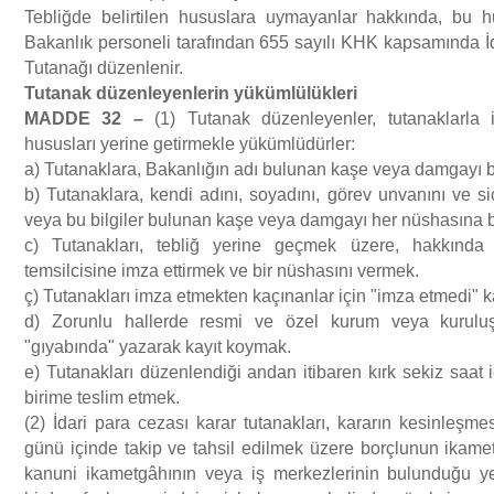
Tebliğde belirtilen hususlara uymayanlar hakkında, bu hu
Bakanlık personeli tarafından 655 sayılı KHK kapsamında İ
Tutanağı düzenlenir.
Tutanak d
ü
zenleyenlerin y
ü
k
ü
ml
ü
l
ü
kleri
MADDE 32
–
(1) Tutanak düzenleyenler, tutanaklarla i
hususları yerine getirmekle yükümlüdürler:
a) Tutanaklara, Bakanlığın adı bulunan kaşe veya damgayı
b) Tutanaklara, kendi adını, soyadını, görev unvanını ve s
veya bu bilgiler bulunan kaşe veya damgayı her nüshasına 
c) Tutanakları, tebliğ yerine geçmek üzere, hakkında
temsilcisine imza ettirmek ve bir nüshasını vermek.
ç) Tutanakları imza etmekten kaçınanlar için "imza etmedi" 
d) Zorunlu hallerde resmi ve özel kurum veya kuruluşl
"gıyabında" yazarak kayıt koymak.
e) Tutanakları düzenlendiği andan itibaren kırk sekiz saat 
birime teslim etmek.
(2) İdari para cezası karar tutanakları, kararın kesinleşme
günü içinde takip ve tahsil edilmek üzere borçlunun ikametg
kanuni ikametgâhının veya iş merkezlerinin bulunduğu ye