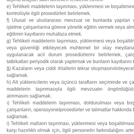
e) Tehlikeli maddelerin taşınması, yüklenmesi ve boşaltımınd
kontrolüyle ilgili prosedürleri belirlemek.
f) Ulusal ve uluslararası mevzuat ve bunlarda yapılan d
işletme çalışanlarına göreve yönelik eğitim vermek veya al
eğitimin kayıtlarını muhafaza etmek.
g) Tehlikeli maddelerin taşınması, yüklenmesi veya boşaltıl
veya güvenliği etkileyecek muhtemel bir olay meyda
uygulanacak acil durum prosedürlerini belirlemek, çalış
tatbikatları periyodik olarak yaptırmak ve bunların kayıtlarını
ğ) Kazaların veya ciddi ihlallerin tekrar oluşmasınıönleyecek
sağlamak.
h) Alt yüklenicilerin veya üçüncü tarafların seçiminde ve çal
maddelerin taşınmasıyla ilgili mevzuatın öngördüğüöz
alınmasını sağlamak.
ı) Tehlikeli maddelerin taşınması, doldurulması veya bo
çalışanların, operasyonelprosedürler ve talimatlar hakkında b
sağlamak.
i) Tehlikeli malların taşınması, yüklenmesi veya boşaltılma
karşı hazırlıklı olmak için, ilgili personelin farkındalığını a