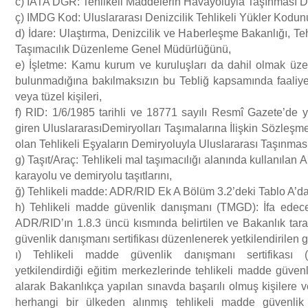
c) IATA DGR: Tehlikeli Maddelerin Havayoluyla Taşınması D
ç) IMDG Kod: Uluslararası Denizcilik Tehlikeli Yükler Kodun
d) İdare: Ulaştırma, Denizcilik ve Haberleşme Bakanlığı, T
Taşımacılık Düzenleme Genel Müdürlüğünü,
e) İşletme: Kamu kurum ve kuruluşları da dahil olmak üz
bulunmadığına bakılmaksızın bu Tebliğ kapsamında faaliy
veya tüzel kişileri,
f) RID: 1/6/1985 tarihli ve 18771 sayılı Resmî Gazete’de 
giren UluslararasıDemiryolları Taşımalarına İlişkin Sözleş
olan Tehlikeli Eşyaların Demiryoluyla Uluslararası Taşınması
g) Taşıt/Araç: Tehlikeli mal taşımacılığı alanında kullanılan
karayolu ve demiryolu taşıtlarını,
ğ) Tehlikeli madde: ADR/RID Ek A Bölüm 3.2’deki Tablo A’da
h) Tehlikeli madde güvenlik danışmanı (TMGD): İfa edeceğ
ADR/RID’ın 1.8.3 üncü kısmında belirtilen ve Bakanlık tara
güvenlik danışmanı sertifikası düzenlenerek yetkilendirilen g
ı) Tehlikeli madde güvenlik danışmanı sertifikası 
yetkilendirdiği eğitim merkezlerinde tehlikeli madde güven
alarak Bakanlıkça yapılan sınavda başarılı olmuş kişilere 
herhangi bir ülkeden alınmış tehlikeli madde güvenlik