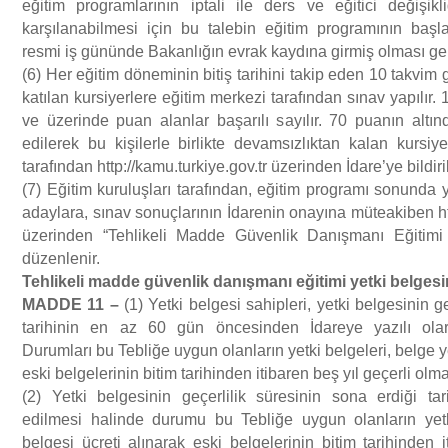
eğitim programlarının iptali ile ders ve eğitici değişikli
karşılanabilmesi için bu talebin eğitim programının baş
resmi iş gününde Bakanlığın evrak kaydına girmiş olması ger
(6) Her eğitim döneminin bitiş tarihini takip eden 10 takvim 
katılan kursiyerlere eğitim merkezi tarafından sınav yapılır
ve üzerinde puan alanlar başarılı sayılır. 70 puanın altın
edilerek bu kişilerle birlikte devamsızlıktan kalan kursiyer
tarafından http://kamu.turkiye.gov.tr üzerinden İdare’ye bildiril
(7) Eğitim kuruluşları tarafından, eğitim programı sonunda
adaylara, sınav sonuçlarının İdarenin onayına müteakiben htt
üzerinden “Tehlikeli Madde Güvenlik Danışmanı Eğitim
düzenlenir.
Tehlikeli madde g
ü
venlik dan
ış
man
ı
e
ğ
itimi yetki belges
MADDE 11
–
(1) Yetki belgesi sahipleri, yetki belgesinin ge
tarihinin en az 60 gün öncesinden İdareye yazılı olar
Durumları bu Tebliğe uygun olanların yetki belgeleri, belge y
eski belgelerinin bitim tarihinden itibaren beş yıl geçerli olm
(2) Yetki belgesinin geçerlilik süresinin sona erdiği t
edilmesi halinde durumu bu Tebliğe uygun olanların yetk
belgesi ücreti alınarak eski belgelerinin bitim tarihinden i