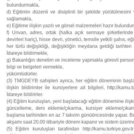
bulundurmakla,
d) Eğitimin düzenli ve disiplinli bir şekilde yürütülmesini
sağlamakla,
e) Eğitime ilişkin yazılı ve görsel malzemeleri hazır bulundu
f) Unvan, adres, ortak (halka açık sermaye şirketlerinde
devirleri hariç), hisse devri, yönetici, temsile yetkili şahıs, e
her türlü değişikliği, değişikliğin meydana geldiği tarihten
İdareye bildirmekle,
g) Bakanlığın denetim ve inceleme yapmakla görevli persone
bilgi ve belgeleri vermekle,
yükümlüdürler.
(3) TMGDEYB sahipleri ayrıca, her eğitim döneminin başlam
ilişkin bildirimler ile kursiyerlere ait bilgileri, http://kamu
İdareye bildirirler.
(4) Eğitim kuruluşları, yeni başlatacağı eğitim dönemine ilişk
güncelleme, ders ekleme/çıkarma, kursiyer ekleme/çıka
başlama tarihinden en az 7 takvim günüöncesinde yapar. 
akşamı saat 20.00 itibariyle dönem kapanır ve sistem üzerin
(5) Eğitim kuruluşları tarafından http://kamu.turkiye.gov.t