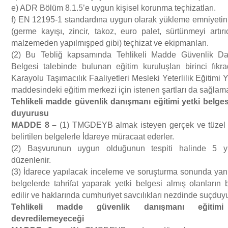
e) ADR Bölüm 8.1.5’e uygun kişisel korunma teçhizatları.
f) EN 12195-1 standardına uygun olarak yükleme emniyetin
(germe kayışı, zincir, takoz, euro palet, sürtünmeyi artır
malzemeden yapılmışped gibi) teçhizat ve ekipmanları.
(2) Bu Tebliğ kapsamında Tehlikeli Madde Güvenlik Dan
Belgesi talebinde bulunan eğitim kuruluşları birinci fıkra
Karayolu Taşımacılık Faaliyetleri Mesleki Yeterlilik Eğitimi
maddesindeki eğitim merkezi için istenen şartları da sağlam
Tehlikeli madde g
ü
venlik dan
ış
man
ı
e
ğ
itimi yetki belge
duyurusu
MADDE 8
–
(1) TMGDEYB almak isteyen gerçek ve tüzel k
belirtilen belgelerle İdareye müracaat ederler.
(2) Başvurunun uygun olduğunun tespiti halinde 5 
düzenlenir.
(3) İdarece yapılacak inceleme ve soruşturma sonunda yanıl
belgelerde tahrifat yaparak yetki belgesi almış olanların b
edilir ve haklarında cumhuriyet savcılıkları nezdinde suçdu
Tehlikeli madde g
ü
venlik dan
ış
man
ı
e
ğ
itim
devredilemeyece
ğ
i