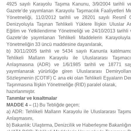
4925 sayılı Karayolu Taşıma Kanunu, 3/9/2004 tarihli 
Ozon Tabakasını İncelten Maddelere İlişkin Yönetmelik
Gazete’de yayımlanan Karayolu Taşımacılık Faaliyetleri Mes
Yönetmeliği, 11/2/2012 tarihli ve 28201 sayılı Resmî 
Denizyoluyla Taşınan Tehlikeli Yüklere İlişkin Uluslar
Eğitim ve Yetkilendirme Yönetmeliği ve 24/10/2013 tarihli
Gazete’de yayımlanan Tehlikeli Maddelerin Karayoluyl
Yönetmeliğin 33 üncü maddesine dayanılarak,
b) 30/11/2005 tarihli ve 5434 sayılı Kanunla katılmam
Tehlikeli Malların Karayolu ile Uluslararası Taşımacı
Anlaşmasına (ADR) ve 1/6/1985 tarihli ve 18771 say
yayımlanarak yürürlüğe giren Uluslararası Demiryolları
Sözleşmenin (COTIF) C ana eki olan Tehlikeli Eşyaların Dem
Taşınmasına İlişkin Yönetmeliğe (RID) paralel olarak,
hazırlanmıştır.
Tan
ı
mlar ve k
ı
saltmalar
MADDE 4
–
(1) Bu Tebliğde geçen;
a) ADR: Tehlikeli Malların Karayolu ile Uluslararası Taşıma
Anlaşmasını,
b) Bakanlık: Ulaştırma, Denizcilik ve Haberleşme Bakanlığın