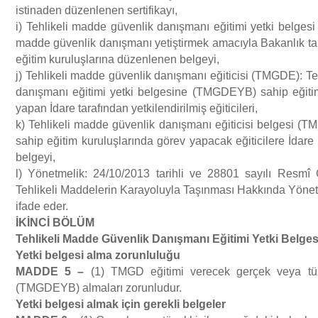
istinaden düzenlenen sertifikayı,
i) Tehlikeli madde güvenlik danışmanı eğitimi yetki belges
madde güvenlik danışmanı yetiştirmek amacıyla Bakanlık tar
eğitim kuruluşlarına düzenlenen belgeyi,
j) Tehlikeli madde güvenlik danışmanı eğiticisi (TMGDE): T
danışmanı eğitimi yetki belgesine (TMGDEYB) sahip eğiti
yapan İdare tarafından yetkilendirilmiş eğiticileri,
k) Tehlikeli madde güvenlik danışmanı eğiticisi belgesi
sahip eğitim kuruluşlarında görev yapacak eğiticilere İdar
belgeyi,
l) Yönetmelik: 24/10/2013 tarihli ve 28801 sayılı Resmî
Tehlikeli Maddelerin Karayoluyla Taşınması Hakkında Yönet
ifade eder.
İ
K
İ
NC
İ
B
Ö
L
Ü
M
Tehlikeli Madde G
ü
venlik Dan
ış
man
ı
E
ğ
itimi Yetki Belges
Yetki belgesi alma zorunlulu
ğ
u
MADDE 5
–
(1) TMGD eğitimi verecek gerçek veya tüze
(TMGDEYB) almaları zorunludur.
Yetki belgesi almak i
ç
in gerekli belgeler