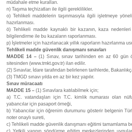
müdahale etme kuralları.
n) Taşıma teçhizatları ile ilgili gereklilikler.
o) Tehlikeli maddelerin taşınmasıyla ilgili işletmeye yönel
hazırlanması.
ö) Tehlikeli madde kaynaklı bir kazanın, kaza nedenleri
bilgilendirme ile bu kazaların raporlanması.
p) İşletmeler için hazırlanacak yıllık raporların hazırlanma us
Tehlikeli madde g
ü
venlik dan
ış
man
ı
s
ı
navlar
ı
MADDE 14
–
(1) Sınav, sınav tarihinden en az 60 gün ö
sitesinden (www.tmkt.gov.tr) ilan edilir.
(2) Sınavlar, İdare tarafından belirlenen tarihlerde, Bakanlıkça
(3) TMGD sınavı yılda en az bir kez yapılır.
S
ı
nav m
ü
racaat
ı
MADDE 15
–
(1) Sınavlara katılabilmek için;
a) T.C. vatandaşları için T.C. kimlik numarası olan nüf
yabancılar için pasaport örneği,
b) Yabancılar için öğrenim durumunu gösterir belgenin Tü
noter onaylı sureti,
c) Tehlikeli madde güvenlik danışmanı eğitimi tamamlama be
ç) Yetkili yangın söndürme eğitim merkezlerinden uygul