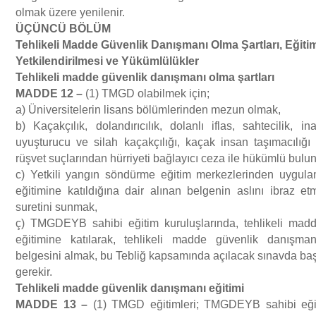
olmak üzere yenilenir.
ÜÇÜ
NC
Ü
B
Ö
L
Ü
M
Tehlikeli Madde G
ü
venlik Dan
ış
man
ı
Olma
Ş
artlar
ı
, E
ğ
iti
Yetkilendirilmesi ve Y
ü
k
ü
ml
ü
l
ü
kler
Tehlikeli madde g
ü
venlik dan
ış
man
ı
olma
ş
artlar
ı
MADDE 12
–
(1) TMGD olabilmek için;
a) Üniversitelerin lisans bölümlerinden mezun olmak,
b) Kaçakçılık, dolandırıcılık, dolanlı iflas, sahtecilik, 
uyuşturucu ve silah kaçakçılığı, kaçak insan taşımacılığı ve
rüşvet suçlarından hürriyeti bağlayıcı ceza ile hükümlü bul
c) Yetkili yangın söndürme eğitim merkezlerinden uygul
eğitimine katıldığına dair alınan belgenin aslını ibraz e
suretini sunmak,
ç) TMGDEYB sahibi eğitim kuruluşlarında, tehlikeli mad
eğitimine katılarak, tehlikeli madde güvenlik danışma
belgesini almak, bu Tebliğ kapsamında açılacak sınavda baş
gerekir.
Tehlikeli madde g
ü
venlik dan
ış
man
ı
e
ğ
itimi
MADDE 13
–
(1) TMGD eğitimleri; TMGDEYB sahibi eğit