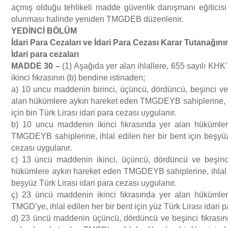
açmış olduğu tehlikeli madde güvenlik danışmanı eğiticisi 
olunması halinde yeniden TMGDEB düzenlenir.
YED
İ
NC
İ
B
Ö
L
Ü
M
İ
dari Para Cezalar
ı
ve
İ
dari Para Cezas
ı
Karar Tutana
ğı
n
ı
İ
dari para cezalar
ı
MADDE 30
–
(1) Aşağıda yer alan ihlallere, 655 sayılı KHK
ikinci fıkrasının (b) bendine istinaden;
a) 10 uncu maddenin birinci, üçüncü, dördüncü, beşinci ve a
alan hükümlere aykırı hareket eden TMGDEYB sahiplerine, ihl
için bin Türk Lirası idari para cezası uygulanır.
b) 10 uncu maddenin ikinci fıkrasında yer alan hükümler
TMGDEYB sahiplerine, ihlal edilen her bir bent için beşyüz
cezası uygulanır.
c) 13 üncü maddenin ikinci, üçüncü, dördüncü ve beşinci
hükümlere aykırı hareket eden TMGDEYB sahiplerine, ihlal ed
beşyüz Türk Lirası idari para cezası uygulanır.
ç) 23 üncü maddenin ikinci fıkrasında yer alan hükümler
TMGD’ye, ihlal edilen her bir bent için yüz Türk Lirası idari 
d) 23 üncü maddenin üçüncü, dördüncü ve beşinci fıkrası