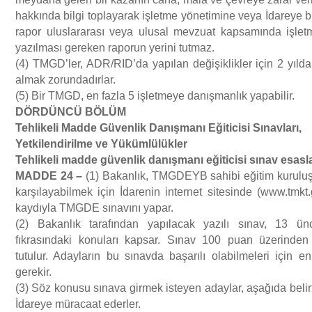
hakkında bilgi toplayarak işletme yönetimine veya İdareye bi
rapor uluslararası veya ulusal mevzuat kapsamında işlet
yazılması gereken raporun yerini tutmaz.
(4) TMGD’ler, ADR/RID’da yapılan değişiklikler için 2 yılda
almak zorundadırlar.
(5) Bir TMGD, en fazla 5 işletmeye danışmanlık yapabilir.
D
Ö
RD
Ü
NC
Ü
B
Ö
L
Ü
M
Tehlikeli Madde G
ü
venlik Dan
ış
man
ı
E
ğ
iticisi S
ı
navlar
ı
,
Yetkilendirilme ve Y
ü
k
ü
ml
ü
l
ü
kler
Tehlikeli madde g
ü
venlik dan
ış
man
ı
e
ğ
iticisi s
ı
nav esasl
MADDE 24
–
(1) Bakanlık, TMGDEYB sahibi eğitim kuruluşlar
karşılayabilmek için İdarenin internet sitesinde (www.tmkt
kaydıyla TMGDE sınavını yapar.
(2) Bakanlık tarafından yapılacak yazılı sınav, 13 ü
fıkrasındaki konuları kapsar. Sınav 100 puan üzerinden
tutulur. Adayların bu sınavda başarılı olabilmeleri için 
gerekir.
(3) Söz konusu sınava girmek isteyen adaylar, aşağıda belirti
İdareye müracaat ederler.