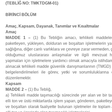
(TEBL
İĞ
NO: TMKTDGM-01)
Vizyonumuz
ÇEVRE Danışmanlığı
Fotoğraf Galerisi
B
İ
R
İ
NC
İ
B
Ö
L
Ü
M
Ama
ç
, Kapsam, Dayanak, Tan
ı
mlar ve K
ı
saltmalar
Kalite Politikamız
Çevre İzin ve Lisans İşlemleri
İftar Programı 2017
Yasal Mevzuat
Ama
ç
MADDE 1
–
(1) Bu Tebliğin amacı, tehlikeli maddeler
paketleyen, yükleyen, dolduran ve boşaltan işletmelerin yapt
Referanslar
TMGD ADR Danışmanlığı
Denetimler
ÇEVRE
İ.K.
sağlığına, diğer canlı varlıklara ve çevreye zarar vermeden, g
olduğumuz uluslararası anlaşmalar ve ilgili mevzuat 
YEŞİL LİMAN (Green Port) Belgesi
Eğitimlerimiz
Çevre Kanunu
İŞ GÜVENLİĞİ
İletişim
yapmaları için işletmelere yardımcı olmak amacıyla istihda
alınacak tehlikeli madde güvenlik danışmanlarının (TMGD) nit
belgelendirilmeleri ile görev, yetki ve sorumluluklarına
YEŞİL YILDIZ (Green Star Hotel) BELGESİ
Maden Kanunu
İş Güvenliği
ADR DANIŞMANLIĞI TMGD
düzenlemektir.
Kapsam
MADDE 2
–
(1) Bu Tebliğ,
İşyeri Açma ve Çalıştırma (GSM) Ruhsatı
Deniz Çevresinin Petrol ve Diğer Zararlı Maddelerle Kirlenmesinde
Limanlar Kanunu
a) Tehlikeli madde taşımacılığı sürecinde yer alan ve bir tak
Acil Durumlarda Müdahale ve Zararların Tazmini Esaslarına Dair
elli ton ve üstü miktarlarda işlem yapan, gönderen, paketle
Atık Yönetimi
Tehlikeli Madde Taşımacılığı Denetimleri
ve boşaltan olarak faaliyette bulunan işletmeler ile toplam
Kanun