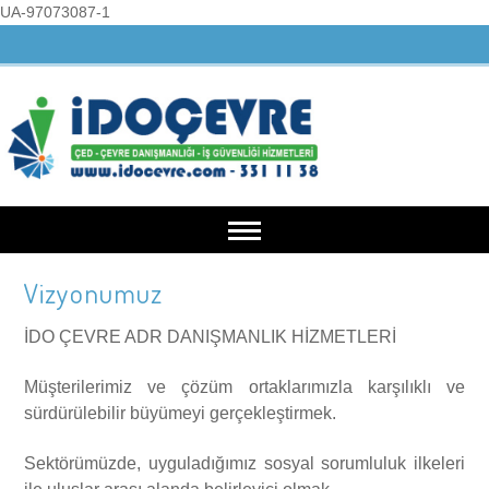
UA-97073087-1
Vizyonumuz
Anasayfa
İDO ÇEVRE ADR DANIŞMANLIK HİZMETLERİ
Kurumsal
Müşterilerimiz ve çözüm ortaklarımızla karşılıklı ve
sürdürülebilir büyümeyi gerçekleştirmek.
Hakkımızda
Hizmetlerimiz
Sektörümüzde, uyguladığımız sosyal sorumluluk ilkeleri
Misyonumuz
ÇED İşlemleri
Belgelerimiz
ile uluslar arası alanda belirleyici olmak.