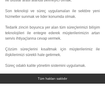
Son teknoloji ve süreç uygulamaları ile sektöre yeni
Vizyonumuz
ÇEVRE Danışmanlığı
Fotoğraf Galerisi
hizmetler sunmak ve lider konumda olmak.
Tedarik zinciri boyunca yer alan tüm süreçlerimizi bilişim
Kalite Politikamız
Çevre İzin ve Lisans İşlemleri
İftar Programı 2017
Yasal Mevzuat
teknolojileri ile entegre ederek müşterilerimizin artan
servis ihtiyaçlarına cevap vermek.
Referanslar
TMGD ADR Danışmanlığı
Denetimler
ÇEVRE
İ.K.
Çözüm süreçlerini kısaltmak için müşterilerimiz ile
ilişkilerimizi sürekli hale getirmek.
YEŞİL LİMAN (Green Port) Belgesi
Eğitimlerimiz
Çevre Kanunu
İŞ GÜVENLİĞİ
İletişim
Süreç odaklı kalite yönetim sistemini uygulamak.
YEŞİL YILDIZ (Green Star Hotel) BELGESİ
Maden Kanunu
İş Güvenliği
ADR DANIŞMANLIĞI TMGD
Tüm hakları saklıdır
İşyeri Açma ve Çalıştırma (GSM) Ruhsatı
Deniz Çevresinin Petrol ve Diğer Zararlı Maddelerle Kirlenmesinde
Limanlar Kanunu
Acil Durumlarda Müdahale ve Zararların Tazmini Esaslarına Dair
Atık Yönetimi
Tehlikeli Madde Taşımacılığı Denetimleri
Kanun