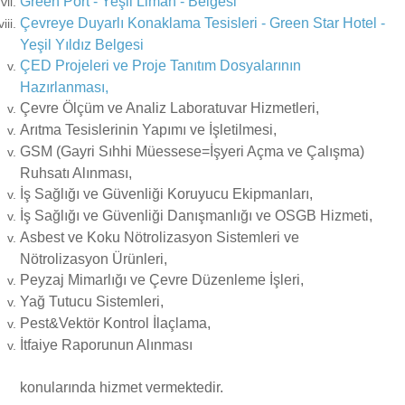
Green Port - Yeşil Liman - Belgesi
Çevreye Duyarlı Konaklama Tesisleri - Green Star Hotel -
Yeşil Yıldız Belgesi
Vizyonumuz
ÇEVRE Danışmanlığı
Fotoğraf Galerisi
ÇED Projeleri ve Proje Tanıtım Dosyalarının
Hazırlanması,
Kalite Politikamız
Çevre İzin ve Lisans İşlemleri
İftar Programı 2017
Yasal Mevzuat
Çevre Ölçüm ve Analiz Laboratuvar Hizmetleri,
Arıtma Tesislerinin Yapımı ve İşletilmesi,
GSM (Gayri Sıhhi Müessese=İşyeri Açma ve Çalışma)
Referanslar
TMGD ADR Danışmanlığı
Denetimler
ÇEVRE
İ.K.
Ruhsatı Alınması,
İş Sağlığı ve Güvenliği Koruyucu Ekipmanları,
YEŞİL LİMAN (Green Port) Belgesi
Eğitimlerimiz
Çevre Kanunu
İŞ GÜVENLİĞİ
İletişim
İş Sağlığı ve Güvenliği Danışmanlığı ve OSGB Hizmeti,
Asbest ve Koku Nötrolizasyon Sistemleri ve
Nötrolizasyon Ürünleri,
YEŞİL YILDIZ (Green Star Hotel) BELGESİ
Maden Kanunu
İş Güvenliği
ADR DANIŞMANLIĞI TMGD
Peyzaj Mimarlığı ve Çevre Düzenleme İşleri,
Yağ Tutucu Sistemleri,
Pest&Vektör Kontrol İlaçlama,
İşyeri Açma ve Çalıştırma (GSM) Ruhsatı
Deniz Çevresinin Petrol ve Diğer Zararlı Maddelerle Kirlenmesinde
Limanlar Kanunu
İtfaiye Raporunun Alınması
Acil Durumlarda Müdahale ve Zararların Tazmini Esaslarına Dair
Atık Yönetimi
Tehlikeli Madde Taşımacılığı Denetimleri
konularında hizmet vermektedir.
Kanun