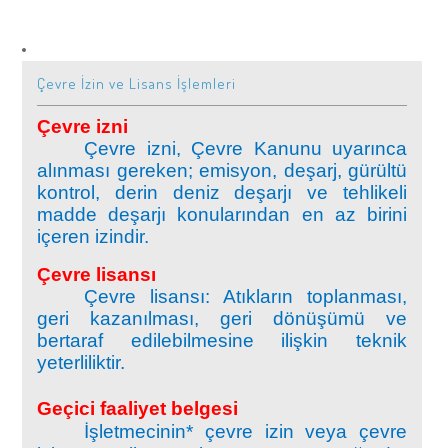
İş Sağlığı ve Güvenliği
Tehlikeli Maddelerin Karayolu İle Taşınması Hakkında Yönetmelik
ÇED Yönetmeliği
Çevre İzin ve Lisans İşlemleri
Eğitimler
Solas ve Marpol Sözleşmelerine Göre Bildirimlere ilişkin Yönetmelik
Çevre İzin ve Lisans Yönetmeliği
Çevre izni
Çevre izni, Çevre Kanunu uyarınca
Karayolu Taşıma Yönetmeliği
alınması gereken; emisyon, deşarj, gürültü
Atık Yönetimi Yönetmeliği
kontrol, derin deniz deşarjı ve tehlikeli
madde deşarjı konularından en az birini
Tehlikeli Madde Faaliyet Belgesi Düzenlenmesine İlişkin Usul ve
içeren izindir.
Su Kirliliği Kontrolü Yönetmeliği
Esaslar Hakkında Yönerge
Çevre lisansı
Çevre lisansı: Atıkların toplanması,
Tıbbi Atıkların Kontrolü Yönetmeliği
geri kazanılması, geri dönüşümü ve
bertaraf edilebilmesine ilişkin teknik
Sanayi Kaynaklı Hava Kirliliği Kontrol Yönetmeliği
yeterliliktir.
Geçici faaliyet belgesi
Sera Gazı Emisyonlarının Takibi Hakkında Yönetmelik
İşletmecinin* çevre izin veya çevre