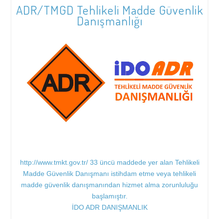
ADR/TMGD Tehlikeli Madde Güvenlik
Ozon Tabakasını İncelten Maddelere İlişkin Yönetmelik
Danışmanlığı
http://www.tmkt.gov.tr/ 33 üncü maddede yer alan Tehlikeli
Madde Güvenlik Danışmanı istihdam etme veya tehlikeli
madde güvenlik danışmanından hizmet alma zorunluluğu
başlamıştır.
İDO ADR DANIŞMANLIK