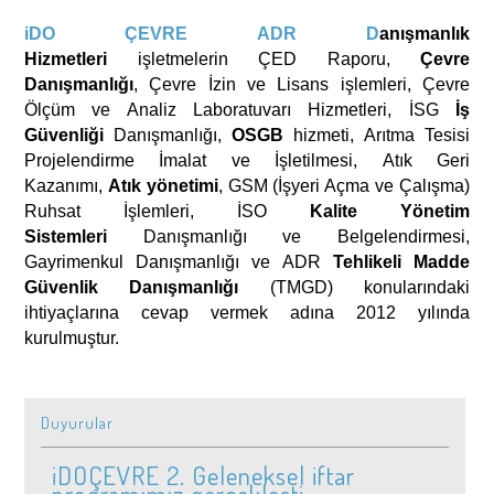
iDO ÇEVRE ADR D
anışmanlık
Hizmetleri
işletmelerin ÇED Raporu,
Çevre
Danışmanlığı
, Çevre İzin ve Lisans işlemleri, Çevre
Ölçüm ve Analiz Laboratuvarı Hizmetleri,
İSG
İş
Güvenliği
Danışmanlığı,
OSGB
hizmeti, Arıtma Tesisi
Projelendirme İmalat ve İşletilmesi, Atık Geri
Kazanımı,
Atık yönetimi
, GSM (İşyeri Açma ve Çalışma)
Ruhsat İşlemleri, İSO
Kalite Yönetim
Sistemleri
Danışmanlığı ve Belgelendirmesi,
Gayrimenkul Danışmanlığı ve
ADR
Tehlikeli Madde
Güvenlik Danışmanlığı
(TMGD)
konularındaki
ihtiyaçlarına cevap vermek adına 2012 yılında
kurulmuştur.
Duyurular
iDOÇEVRE 2. Geleneksel iftar
programımız gerçekleşti