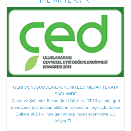
İş Sağlığı ve Güvenliği
Tehlikeli Maddelerin Karayolu İle Taşınması Hakkında Yönetmelik
ÇED Yönetmeliği
Eğitimler
Solas ve Marpol Sözleşmelerine Göre Bildirimlere ilişkin Yönetmelik
Çevre İzin ve Lisans Yönetmeliği
Karayolu Taşıma Yönetmeliği
Atık Yönetimi Yönetmeliği
Tehlikeli Madde Faaliyet Belgesi Düzenlenmesine İlişkin Usul ve
Su Kirliliği Kontrolü Yönetmeliği
Esaslar Hakkında Yönerge
Tıbbi Atıkların Kontrolü Yönetmeliği
“GERİ DÖNÜŞÜMDEN EKONOMİYE1,3 MİLYAR TL KATKI
SAĞLANDI”
Çevre ve Şehircilik Bakanı İdris Güllüce, “2013 yılında, geri
Sanayi Kaynaklı Hava Kirliliği Kontrol Yönetmeliği
dönüşüme tabi tutulan atıkların rakamlarını açıkladı. Bakan
Güllüce 2013 yılında geri dönüşümden ekonomiye 1,3
Milyar TL...
Sera Gazı Emisyonlarının Takibi Hakkında Yönetmelik