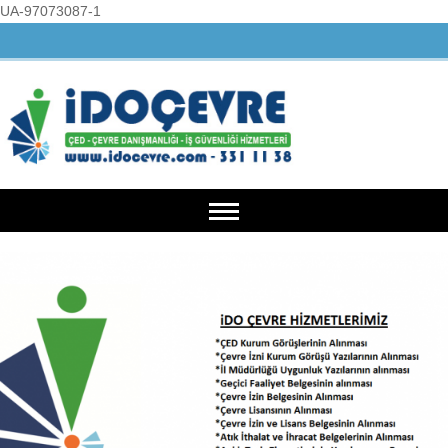
UA-97073087-1
Anasayfa
Kurumsal
Hakkımızda
Hizmetlerimiz
Misyonumuz
ÇED İşlemleri
Belgelerimiz