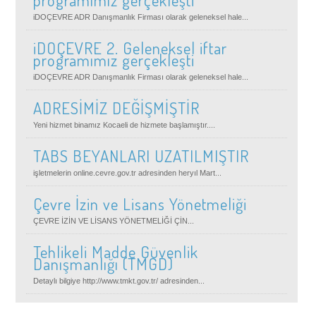
iDOÇEVRE ADR Danışmanlık Firması olarak geleneksel hale...
iDOÇEVRE 2. Geleneksel iftar
programımız gerçekleşti
iDOÇEVRE ADR Danışmanlık Firması olarak geleneksel hale...
ADRESİMİZ DEĞİŞMİŞTİR
Yeni hizmet binamız Kocaeli de hizmete başlamıştır....
TABS BEYANLARI UZATILMIŞTIR
işletmelerin online.cevre.gov.tr adresinden heryıl Mart...
Çevre İzin ve Lisans Yönetmeliği
ÇEVRE İZİN VE LİSANS YÖNETMELİĞİ ÇİN...
Tehlikeli Madde Güvenlik
Danışmanlığı (TMGD)
Detaylı bilgiye http://www.tmkt.gov.tr/ adresinden...