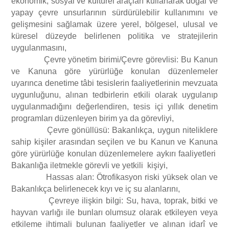
ekonomik, sosyal ve kültürel araçları kullanarak doğal ve
yapay çevre unsurlarının sürdürülebilir kullanımını ve
gelişmesini sağlamak üzere yerel, bölgesel, ulusal ve
küresel düzeyde belirlenen politika ve stratejilerin
uygulanmasını,
Çevre yönetim birimi/Çevre görevlisi: Bu Kanun
ve Kanuna göre yürürlüğe konulan düzenlemeler
uyarınca denetime tâbi tesislerin faaliyetlerinin mevzuata
uygunluğunu, alınan tedbirlerin etkili olarak uygulanıp
uygulanmadığını değerlendiren, tesis içi yıllık denetim
programları düzenleyen birim ya da görevliyi,
Çevre gönüllüsü: Bakanlıkça, uygun niteliklere
sahip kişiler arasından seçilen ve bu Kanun ve Kanuna
göre yürürlüğe konulan düzenlemelere aykırı faaliyetleri
Bakanlığa iletmekle görevli ve yetkili kişiyi,
Hassas alan: Ötrofikasyon riski yüksek olan ve
Bakanlıkça belirlenecek kıyı ve iç su alanlarını,
Çevreye ilişkin bilgi: Su, hava, toprak, bitki ve
hayvan varlığı ile bunları olumsuz olarak etkileyen veya
etkileme ihtimali bulunan faaliyetler ve alınan idarî ve