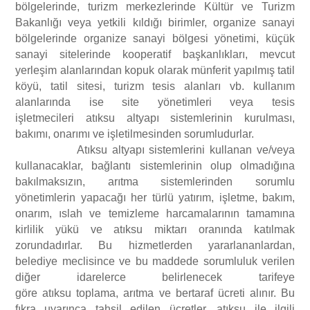
bölgelerinde, turizm merkezlerinde Kültür ve Turizm
Bakanlığı veya yetkili kıldığı birimler, organize sanayi
bölgelerinde organize sanayi bölgesi yönetimi, küçük
sanayi sitelerinde kooperatif başkanlıkları, mevcut
yerleşim alanlarından kopuk olarak münferit yapılmış tatil
köyü, tatil sitesi, turizm tesis alanları vb. kullanım
alanlarında ise site yönetimleri veya tesis
işletmecileri atıksu altyapı sistemlerinin kurulması,
bakımı, onarımı ve işletilmesinden sorumludurlar.
Atıksu altyapı sistemlerini kullanan ve/veya
kullanacaklar, bağlantı sistemlerinin olup olmadığına
bakılmaksızın, arıtma sistemlerinden sorumlu
yönetimlerin yapacağı her türlü yatırım, işletme, bakım,
onarım, ıslah ve temizleme harcamalarının tamamına
kirlilik yükü ve atıksu miktarı oranında katılmak
zorundadırlar. Bu hizmetlerden yararlananlardan,
belediye meclisince ve bu maddede sorumluluk verilen
diğer idarelerce belirlenecek tarifeye
göre atıksu toplama, arıtma ve bertaraf ücreti alınır. Bu
fıkra uyarınca tahsil edilen ücretler, atıksu ile ilgili