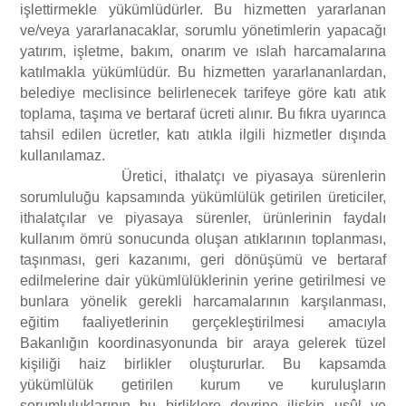
işlettirmekle yükümlüdürler. Bu hizmetten yararlanan
ve/veya yararlanacaklar, sorumlu yönetimlerin yapacağı
yatırım, işletme, bakım, onarım ve ıslah harcamalarına
katılmakla yükümlüdür. Bu hizmetten yararlananlardan,
belediye meclisince belirlenecek tarifeye göre katı atık
toplama, taşıma ve bertaraf ücreti alınır. Bu fıkra uyarınca
tahsil edilen ücretler, katı atıkla ilgili hizmetler dışında
kullanılamaz.
Üretici, ithalatçı ve piyasaya sürenlerin
sorumluluğu kapsamında yükümlülük getirilen üreticiler,
ithalatçılar ve piyasaya sürenler, ürünlerinin faydalı
kullanım ömrü sonucunda oluşan atıklarının toplanması,
taşınması, geri kazanımı, geri dönüşümü ve bertaraf
edilmelerine dair yükümlülüklerinin yerine getirilmesi ve
bunlara yönelik gerekli harcamalarının karşılanması,
eğitim faaliyetlerinin gerçekleştirilmesi amacıyla
Bakanlığın koordinasyonunda bir araya gelerek tüzel
kişiliği haiz birlikler oluştururlar. Bu kapsamda
yükümlülük getirilen kurum ve kuruluşların
sorumluluklarının bu birliklere devrine ilişkin usûl ve