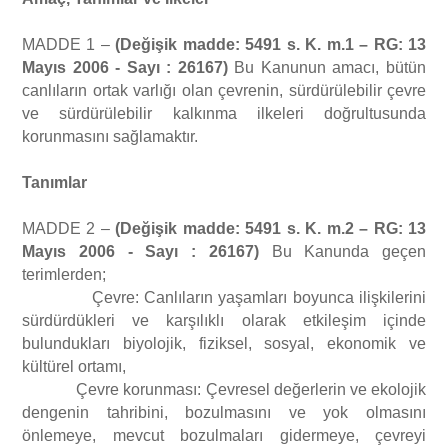
MADDE 1 –
(Değişik madde: 5491 s. K. m.1 – RG: 13
Vizyonumuz
ÇEVRE Danışmanlığı
Fotoğraf Galerisi
Mayıs 2006 - Sayı : 26167)
Bu Kanunun amacı, bütün
canlıların ortak varlığı olan çevrenin, sürdürülebilir çevre
ve sürdürülebilir kalkınma ilkeleri doğrultusunda
Kalite Politikamız
Çevre İzin ve Lisans İşlemleri
İftar Programı 2017
Yasal Mevzuat
korunmasını sağlamaktır.
Referanslar
TMGD ADR Danışmanlığı
Denetimler
ÇEVRE
İ.K.
Tanımlar
MADDE 2 –
(Değişik madde: 5491 s. K. m.2 – RG: 13
YEŞİL LİMAN (Green Port) Belgesi
Eğitimlerimiz
Çevre Kanunu
İŞ GÜVENLİĞİ
İletişim
Mayıs 2006 - Sayı : 26167)
Bu Kanunda geçen
terimlerden;
Çevre: Canlıların yaşamları boyunca ilişkilerini
YEŞİL YILDIZ (Green Star Hotel) BELGESİ
Maden Kanunu
İş Güvenliği
ADR DANIŞMANLIĞI TMGD
sürdürdükleri ve karşılıklı olarak etkileşim içinde
bulundukları biyolojik, fiziksel, sosyal, ekonomik ve
İşyeri Açma ve Çalıştırma (GSM) Ruhsatı
Deniz Çevresinin Petrol ve Diğer Zararlı Maddelerle Kirlenmesinde
Limanlar Kanunu
kültürel ortamı,
Çevre korunması: Çevresel değerlerin ve ekolojik
Acil Durumlarda Müdahale ve Zararların Tazmini Esaslarına Dair
dengenin tahribini, bozulmasını ve yok olmasını
Atık Yönetimi
Tehlikeli Madde Taşımacılığı Denetimleri
önlemeye, mevcut bozulmaları gidermeye, çevreyi
Kanun