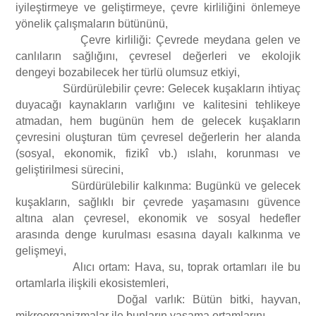
iyileştirmeye ve geliştirmeye, çevre kirliliğini önlemeye
İş Sağlığı ve Güvenliği
Tehlikeli Maddelerin Karayolu İle Taşınması Hakkında Yönetmelik
yönelik çalışmaların bütününü,
ÇED Yönetmeliği
Çevre kirliliği: Çevrede meydana gelen ve
canlıların sağlığını, çevresel değerleri ve ekolojik
Eğitimler
Solas ve Marpol Sözleşmelerine Göre Bildirimlere ilişkin Yönetmelik
dengeyi bozabilecek her türlü olumsuz etkiyi,
Çevre İzin ve Lisans Yönetmeliği
Sürdürülebilir çevre: Gelecek kuşakların ihtiyaç
duyacağı kaynakların varlığını ve kalitesini tehlikeye
Karayolu Taşıma Yönetmeliği
atmadan, hem bugünün hem de gelecek kuşakların
Atık Yönetimi Yönetmeliği
çevresini oluşturan tüm çevresel değerlerin her alanda
Tehlikeli Madde Faaliyet Belgesi Düzenlenmesine İlişkin Usul ve
(sosyal, ekonomik, fizikî vb.) ıslahı, korunması ve
Su Kirliliği Kontrolü Yönetmeliği
geliştirilmesi sürecini,
Esaslar Hakkında Yönerge
Sürdürülebilir kalkınma: Bugünkü ve gelecek
kuşakların, sağlıklı bir çevrede yaşamasını güvence
Tıbbi Atıkların Kontrolü Yönetmeliği
altına alan çevresel, ekonomik ve sosyal hedefler
arasında denge kurulması esasına dayalı kalkınma ve
gelişmeyi,
Sanayi Kaynaklı Hava Kirliliği Kontrol Yönetmeliği
Alıcı ortam: Hava, su, toprak ortamları ile bu
ortamlarla ilişkili ekosistemleri,
Sera Gazı Emisyonlarının Takibi Hakkında Yönetmelik
Doğal varlık: Bütün bitki, hayvan,
mikroorganizmalar ile bunların yaşama ortamlarını,