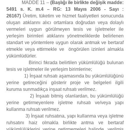
MADDE 11 –
(Başlığı ile birlikte değişik madde:
5491 s. K. m.4 – RG: 13 Mayıs 2006 - Sayı :
26167)
Üretim, tüketim ve hizmet faaliyetleri sonucunda
oluşan atıklarını alıcı ortamlara doğrudan veya dolaylı
vermeleri uygun görülmeyen tesis ve işletmeler ile
yerleşim birimleri atıklarını yönetmeliklerde belirlenen
standart ve yöntemlere uygun olarak arıtmak ve bertaraf
etmekle veya ettirmekle ve öngörülen izinleri almakla
yükümlüdürler.
Birinci fıkrada belirtilen yükümlülüğü bulunan
tesis ve işletmeler ile yerleşim birimlerine;
1) İnşaat ruhsatı aşamasında bu yükümlülüğünü
yerine getireceğini gösterir proje ve belgeleri ilgili
kuruma sunmadıkça inşaat ruhsatı verilmez.
2) İnşaatı bitmiş olanlardan, bu yükümlülüğü
yerine getirmeyenlere işletme ruhsatı ve/veya yapı
kullanma ruhsatı verilmez.
3) İnşaat ruhsatına, yapı kullanma veya işletme
ruhsatını haiz olmakla birlikte arıtma ve bertaraf
yükümlülüklerini yerine getirmemeleri halinde, verilmiş