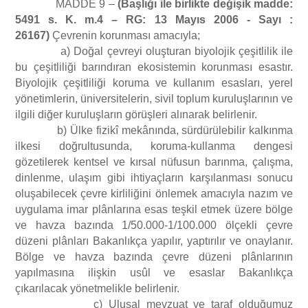
MADDE 9 –
(Başlığı ile birlikte değişik madde:
5491 s. K. m.4 – RG: 13 Mayıs 2006 - Sayı :
26167)
Çevrenin korunması amacıyla;
a) Doğal çevreyi oluşturan biyolojik çeşitlilik ile
bu çeşitliliği barındıran ekosistemin korunması esastır.
Biyolojik çeşitliliği koruma ve kullanım esasları, yerel
yönetimlerin, üniversitelerin, sivil toplum kuruluşlarının ve
ilgili diğer kuruluşların görüşleri alınarak belirlenir.
b) Ülke fizikî mekânında, sürdürülebilir kalkınma
ilkesi doğrultusunda, koruma-kullanma dengesi
gözetilerek kentsel ve kırsal nüfusun barınma, çalışma,
dinlenme, ulaşım gibi ihtiyaçların karşılanması sonucu
oluşabilecek çevre kirliliğini önlemek amacıyla nazım ve
uygulama imar plânlarına esas teşkil etmek üzere bölge
ve havza bazında 1/50.000-1/100.000 ölçekli çevre
düzeni plânları Bakanlıkça yapılır, yaptırılır ve onaylanır.
Bölge ve havza bazında çevre düzeni plânlarının
yapılmasına ilişkin usûl ve esaslar Bakanlıkça
çıkarılacak yönetmelikle belirlenir.
c) Ulusal mevzuat ve taraf olduğumuz