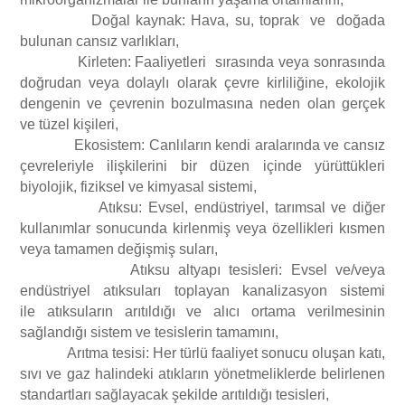
Doğal kaynak: Hava, su, toprak ve doğada
Ozon Tabakasını İncelten Maddelere İlişkin Yönetmelik
bulunan cansız varlıkları,
Kirleten: Faaliyetleri sırasında veya sonrasında
doğrudan veya dolaylı olarak çevre kirliliğine, ekolojik
dengenin ve çevrenin bozulmasına neden olan gerçek
ve tüzel kişileri,
Ekosistem: Canlıların kendi aralarında ve cansız
çevreleriyle ilişkilerini bir düzen içinde yürüttükleri
biyolojik, fiziksel ve kimyasal sistemi,
Atıksu: Evsel, endüstriyel, tarımsal ve diğer
kullanımlar sonucunda kirlenmiş veya özellikleri kısmen
veya tamamen değişmiş suları,
Atıksu altyapı tesisleri: Evsel ve/veya
endüstriyel atıksuları toplayan kanalizasyon sistemi
ile atıksuların arıtıldığı ve alıcı ortama verilmesinin
sağlandığı sistem ve tesislerin tamamını,
Arıtma tesisi: Her türlü faaliyet sonucu oluşan katı,
sıvı ve gaz halindeki atıkların yönetmeliklerde belirlenen
standartları sağlayacak şekilde arıtıldığı tesisleri,