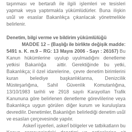
taşınması ve bertarafı ile ilgili işlemleri ve tesisleri
yapmak veya yaptırmakla yükümlüdürler. Buna ilişkin
usûl ve esaslar Bakanlıkça çıkarılacak yönetmelikle
belirlenir.
Denetim, bilgi verme ve bildirim yükümlülüğü
MADDE 12 – (Başlığı ile birlikte değişik madde:
5491 s. K. m.9 – RG: 13 Mayıs 2006 - Sayı : 26167)
Bu
Kanun hükümlerine uyulup uyulmadığını denetleme
yetkisi Bakanlığa aittir. Gerektiğinde bu yetki,
Bakanlıkça; il özel idarelerine, çevre denetim birimlerini
kuran belediye başkanlıklarına, Denizcilik
Müsteşarlığına, Sahil Güvenlik Komutanlığına,
13/10/1983 tarihli ve 2918 sayılı Karayolları Trafik
Kanununa göre belirlenen denetleme görevlilerine veya
Bakanlıkça uygun görülen diğer kurum ve kuruluşlara
devredilir. Denetimler, Bakanlığın belirlediği denetim usûl
ve esasları çerçevesinde yapılır.
Askerî işyerleri, askerî bölgeler ve tatbikatların bu