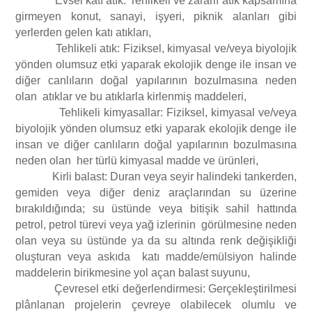
Evsel katı atık: Tehlikeli ve zararlı atık kapsamına
girmeyen konut, sanayi, işyeri, piknik alanları gibi
yerlerden gelen katı atıkları,
Tehlikeli atık: Fiziksel, kimyasal ve/veya biyolojik
yönden olumsuz etki yaparak ekolojik denge ile insan ve
diğer canlıların doğal yapılarının bozulmasına neden
olan atıklar ve bu atıklarla kirlenmiş maddeleri,
Tehlikeli kimyasallar: Fiziksel, kimyasal ve/veya
biyolojik yönden olumsuz etki yaparak ekolojik denge ile
insan ve diğer canlıların doğal yapılarının bozulmasına
neden olan her türlü kimyasal madde ve ürünleri,
Kirli balast: Duran veya seyir halindeki tankerden,
gemiden veya diğer deniz araçlarından su üzerine
bırakıldığında; su üstünde veya bitişik sahil hattında
petrol, petrol türevi veya yağ izlerinin görülmesine neden
olan veya su üstünde ya da su altında renk değişikliği
oluşturan veya askıda katı madde/emülsiyon halinde
maddelerin birikmesine yol açan balast suyunu,
Çevresel etki değerlendirmesi: Gerçekleştirilmesi
plânlanan projelerin çevreye olabilecek olumlu ve