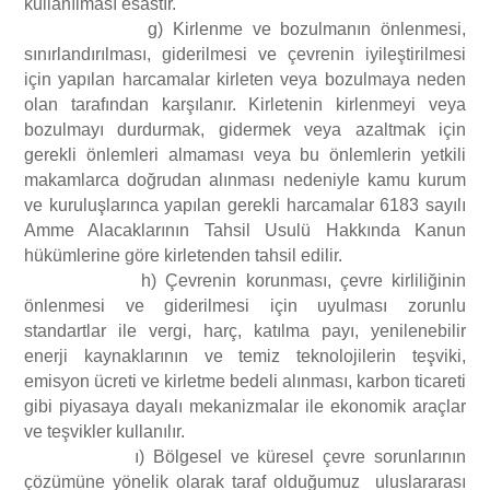
kullanılması esastır.
g) Kirlenme ve bozulmanın önlenmesi,
sınırlandırılması, giderilmesi ve çevrenin iyileştirilmesi
için yapılan harcamalar kirleten veya bozulmaya neden
olan tarafından karşılanır. Kirletenin kirlenmeyi veya
bozulmayı durdurmak, gidermek veya azaltmak için
gerekli önlemleri almaması veya bu önlemlerin yetkili
makamlarca doğrudan alınması nedeniyle kamu kurum
ve kuruluşlarınca yapılan gerekli harcamalar 6183 sayılı
Amme Alacaklarının Tahsil Usulü Hakkında Kanun
hükümlerine göre kirletenden tahsil edilir.
h) Çevrenin korunması, çevre kirliliğinin
önlenmesi ve giderilmesi için uyulması zorunlu
standartlar ile vergi, harç, katılma payı, yenilenebilir
enerji kaynaklarının ve temiz teknolojilerin teşviki,
emisyon ücreti ve kirletme bedeli alınması, karbon ticareti
gibi piyasaya dayalı mekanizmalar ile ekonomik araçlar
ve teşvikler kullanılır.
ı) Bölgesel ve küresel çevre sorunlarının
çözümüne yönelik olarak taraf olduğumuz uluslararası