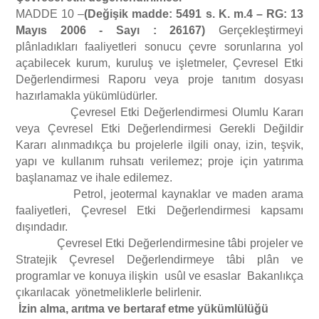
MADDE 10 –
(Değişik madde: 5491 s. K. m.4 – RG: 13
Mayıs 2006 - Sayı : 26167)
Gerçekleştirmeyi
plânladıkları faaliyetleri sonucu çevre sorunlarına yol
açabilecek kurum, kuruluş ve işletmeler, Çevresel Etki
Değerlendirmesi Raporu veya proje tanıtım dosyası
hazırlamakla yükümlüdürler.
Çevresel Etki Değerlendirmesi Olumlu Kararı
veya Çevresel Etki Değerlendirmesi Gerekli Değildir
Kararı alınmadıkça bu projelerle ilgili onay, izin, teşvik,
yapı ve kullanım ruhsatı verilemez; proje için yatırıma
başlanamaz ve ihale edilemez.
Petrol, jeotermal kaynaklar ve maden arama
faaliyetleri, Çevresel Etki Değerlendirmesi kapsamı
dışındadır.
Çevresel Etki Değerlendirmesine tâbi projeler ve
Stratejik Çevresel Değerlendirmeye tâbi plân ve
programlar ve konuya ilişkin usûl ve esaslar Bakanlıkça
çıkarılacak yönetmeliklerle belirlenir.
İzin alma, arıtma ve bertaraf etme yükümlülüğü