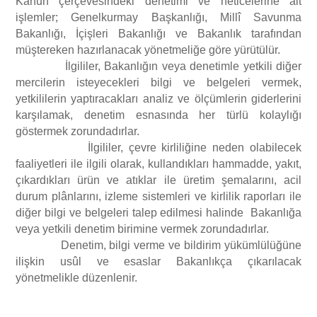
Kanun çerçevesindeki denetimi ve neticelerine ait
işlemler; Genelkurmay Başkanlığı, Millî Savunma
Bakanlığı, İçişleri Bakanlığı ve Bakanlık tarafından
müştereken hazırlanacak yönetmeliğe göre yürütülür.
İlgililer, Bakanlığın veya denetimle yetkili diğer
mercilerin isteyecekleri bilgi ve belgeleri vermek,
yetkililerin yaptıracakları analiz ve ölçümlerin giderlerini
karşılamak, denetim esnasında her türlü kolaylığı
göstermek zorundadırlar.
İlgililer, çevre kirliliğine neden olabilecek
faaliyetleri ile ilgili olarak, kullandıkları hammadde, yakıt,
çıkardıkları ürün ve atıklar ile üretim şemalarını, acil
durum plânlarını, izleme sistemleri ve kirlilik raporları ile
diğer bilgi ve belgeleri talep edilmesi halinde Bakanlığa
veya yetkili denetim birimine vermek zorundadırlar.
Denetim, bilgi verme ve bildirim yükümlülüğüne
ilişkin usûl ve esaslar Bakanlıkça çıkarılacak
yönetmelikle düzenlenir.