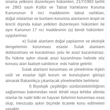
onama yetkisini düzenleyen hükümleri, 21/7/1983 tarihli
ve 2863 sayılı Kültür ve Tabiat Varlıklarını Koruma
Kanununun 8 inci maddesinin tabiat varlıkları,
doğal sitalanları ve bunların korunma alanlarının tespit ve
tescili dışında kalan yetkileri düzenleyen hükümleri ile
aynı Kanunun 17 nci maddesinin (a) bendi hükümleri
uygulanmaz.
e) Sulak alanların doğal yapılarının ve ekolojik
dengelerinin korunması esastır. Sulak alanların
doldurulması ve kurutulması yolu ile arazi kazanılamaz.
Bu hükme aykırı olarak arazi kazanılması halinde söz
konusu alan faaliyet sahibince eski haline getirilir.
Sulak alanların korunması ve yönetimine ilişkin
usûl ve esaslar ilgili kurum ve kuruluşların görüşü
alınarak Bakanlıkça çıkarılacak yönetmelikle belirlenir.
f) Biyolojik çeşitliliğin sürdürülebilirliliğinin
sağlanması bakımından nesli tehdit veya tehlike altında
olanlar ile nadir bitki ve hayvan türlerinin korunması esas
olup, mevzuata aykırı biçimde ticarete konu edilmeleri
yasaktır.