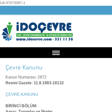
UA-97073087-1
Çevre Kanunu
Anasayfa
Kanun Numarası: 2872
Kurumsal
Resmi Gazete: 11.8.1983-18132
ÇEVRE KANUNU
Hakkımızda
Hizmetlerimiz
BİRİNCİ BÖLÜM
Misyonumuz
ÇED İşlemleri
Belgelerimiz
Amaç, Tanımlar ve İlkeler