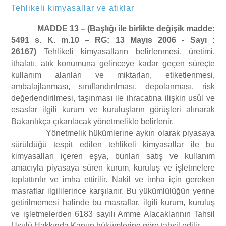
Tehlikeli kimyasallar ve atıklar
MADDE 13 –
(Başlığı ile birlikte değişik madde:
5491 s. K. m.10 – RG: 13 Mayıs 2006 - Sayı :
26167)
Tehlikeli kimyasalların belirlenmesi, üretimi,
ithalatı, atık konumuna gelinceye kadar geçen süreçte
kullanım alanları ve miktarları, etiketlenmesi,
ambalajlanması, sınıflandırılması, depolanması, risk
değerlendirilmesi, taşınması ile ihracatına ilişkin usûl ve
esaslar ilgili kurum ve kuruluşların görüşleri alınarak
Bakanlıkça çıkarılacak yönetmelikle belirlenir.
Yönetmelik hükümlerine aykırı olarak piyasaya
sürüldüğü tespit edilen tehlikeli kimyasallar ile bu
kimyasalları içeren eşya, bunları satış ve kullanım
amacıyla piyasaya süren kurum, kuruluş ve işletmelere
toplattırılır ve imha ettirilir. Nakil ve imha için gereken
masraflar ilgililerince karşılanır. Bu yükümlülüğün yerine
getirilmemesi halinde bu masraflar, ilgili kurum, kuruluş
ve işletmelerden 6183 sayılı Amme Alacaklarının Tahsil
Usulü Hakkında Kanun hükümlerine göre tahsil edilir.