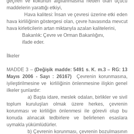
geçiren ve kokunun algılanmasına neden olan uçucu
maddelerin yarattığı etkiyi,
Hava kalitesi: İnsan ve çevresi üzerine etki eden
hava kirliliğinin göstergesi olan, çevre havasında mevcut
hava kirleticilerin artan miktarıyla azalan kalitelerini,
Bakanlık: Çevre ve Orman Bakanlığını,
ifade eder.
İlkeler
MADDE 3 –
(Değişik madde: 5491 s. K. m.3 – RG: 13
Mayıs 2006 - Sayı : 26167)
Çevrenin korunmasına,
iyileştirilmesine ve kirliliğinin önlenmesine ilişkin genel
ilkeler şunlardır:
a) Başta idare, meslek odaları, birlikler ve sivil
toplum kuruluşları olmak üzere herkes, çevrenin
korunması ve kirliliğin önlenmesi ile görevli olup bu
konuda alınacak tedbirlere ve belirlenen esaslara
uymakla yükümlüdürler.
b) Çevrenin korunması, çevrenin bozulmasının