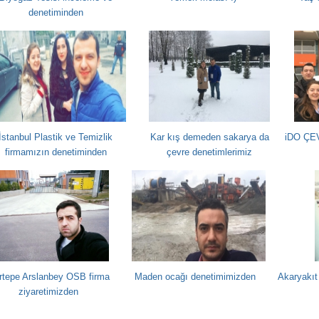
denetiminden
İstanbul Plastik ve Temizlik
Kar kış demeden sakarya da
iDO ÇEV
firmamızın denetiminden
çevre denetimlerimiz
rtepe Arslanbey OSB firma
Maden ocağı denetimimizden
Akaryakıt
ziyaretimizden