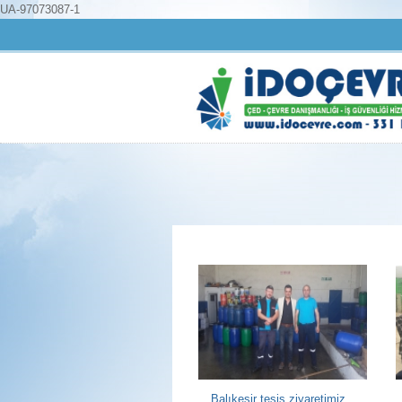
UA-97073087-1
Balıkesir tesis ziyaretimiz