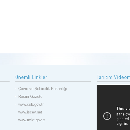
Önemli Linkler
Tanıtım Video
Çevre ve Şehircilik Bakanlığı
Resmi Gazete
www.csb.gov.tr
www.iscev.net
www.tmkt.gov.tr