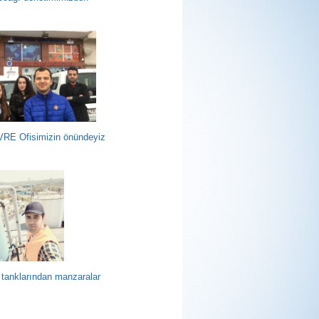
RE Ofisimizin önündeyiz
 tanklarından manzaralar