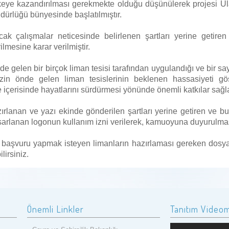
ülkeye kazandırılması gerekmekte olduğu düşünülerek
projesi Ul
dürlüğü bünyesinde başlatılmıştır.
ak çalışmalar neticesinde belirlenen şartları yerine getire
lmesine karar verilmiştir.
e gelen bir birçok liman tesisi tarafından uygulandığı ve bir sa
in önde gelen liman tesislerinin beklenen hassasiyeti göst
re içerisinde hayatlarını sürdürmesi yönünde önemli katkılar sa
rlanan ve yazı ekinde gönderilen şartları yerine getiren ve bun
tasarlanan logonun kullanım izni verilerek, kamuoyuna duyurulması 
aşvuru yapmak isteyen limanların hazırlaması gereken dosya
lirsiniz.
Önemli Linkler
Tanıtım Video