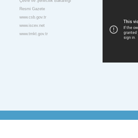
Çevre ve Şehircilik Bakanlığı
Resmi Gazete
www.csb.gov.tr
www.iscev.net
www.tmkt.gov.tr