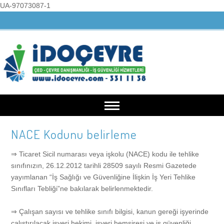
UA-97073087-1
NACE Kodunu belirleme
Anasayfa
⇒ Ticaret Sicil numarası veya işkolu (NACE) kodu ile tehlike
Kurumsal
sınıfınızın, 26.12.2012 tarihli 28509 sayılı Resmi Gazetede
yayımlanan “İş Sağlığı ve Güvenliğine İlişkin İş Yeri Tehlike
Sınıfları Tebliği”ne bakılarak belirlenmektedir.
Hakkımızda
Hizmetlerimiz
⇒ Çalışan sayısı ve tehlike sınıfı bilgisi, kanun gereği işyerinde
Misyonumuz
ÇED İşlemleri
Belgelerimiz
çalıştırılacak işyeri hekimi, işyeri hemşiresi ve iş güvenliği